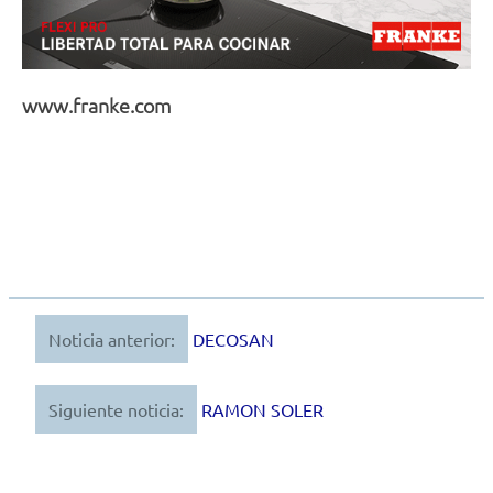
www.franke.com
Noticia anterior:
DECOSAN
Navegación
de
Siguiente noticia:
RAMON SOLER
entradas