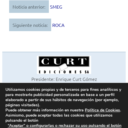
Noticia anterior:
SMEG
Navegación
de
Siguiente noticia:
ROCA
entradas
Presidente: Enrique Curt Gómez
Editora: Laura Curt Iborra
Utilizamos cookies propias y de terceros para fines analíticos y
©2026 Revista Cocinas y Baños
para mostrarle publicidad personalizada en base a un perfil
Todos los derechos reservados
elaborado a partir de sus hábitos de navegación (por ejemplo,
páginas visitadas).
Paseo de Gracia, 63. 1º 2ª. 08008 Barcelona -
¦
933 180 101
Puede obtener más información en nuestra
Política de Cookies
.
Fax 933 183 505
Asimismo, puede aceptar todas las cookies que utilizamos
pulsando el botón
“Aceptar” o configurarlas o rechazar su uso pulsando el botón