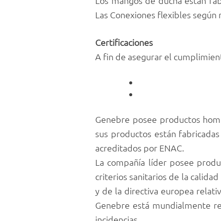
Los mangos de ducha están fab
Las Conexiones flexibles segú
Certificaciones
A fin de asegurar el cumplimie
Genebre posee productos homol
sus productos están fabricada
acreditados por ENAC.
La compañía líder posee produc
criterios sanitarios de la cali
y de la directiva europea relat
Genebre está mundialmente reco
incidencias.