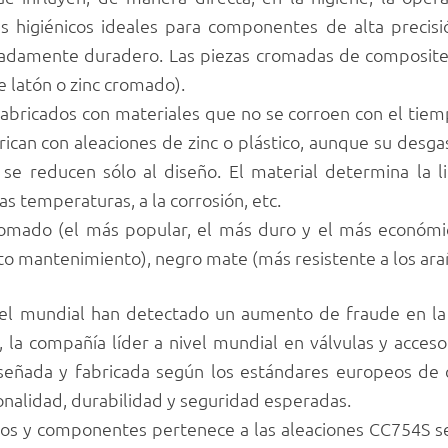
s higiénicos ideales para componentes de alta precisi
adamente duradero. Las piezas cromadas de composite
e latón o zinc cromado).
abricados con materiales que no se corroen con el tiemp
ican con aleaciones de zinc o plástico, aunque su desga
se reducen sólo al diseño. El material determina la l
tas temperaturas, a la corrosión, etc.
romado (el más popular, el más duro y el más económic
to mantenimiento), negro mate (más resistente a los arañ
ivel mundial han detectado un aumento de fraude en la
, la compañía líder a nivel mundial en válvulas y acceso
 diseñada y fabricada según los estándares europeos d
cionalidad, durabilidad y seguridad esperadas.
pos y componentes pertenece a las aleaciones CC754