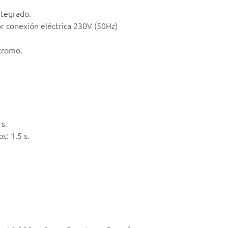
ntegrado.
or conexión eléctrica 230V (50Hz)
cromo.
s.
s: 1.5 s.