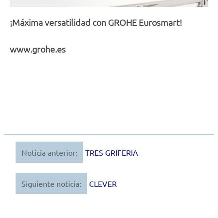
¡Máxima versatilidad con GROHE Eurosmart!
www.grohe.es
Noticia anterior:
TRES GRIFERIA
Navegación
de
Siguiente noticia:
CLEVER
entradas