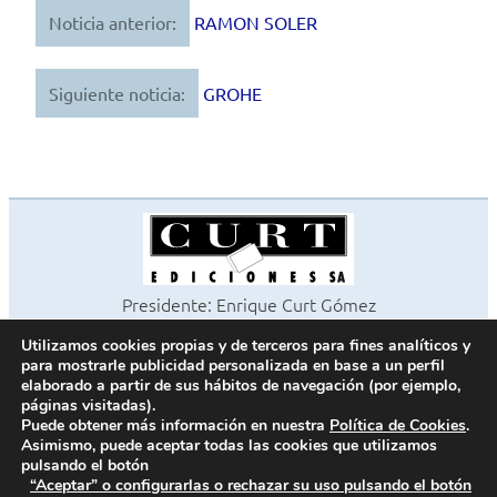
Noticia anterior:
RAMON SOLER
Navegación
de
Siguiente noticia:
GROHE
entradas
Presidente: Enrique Curt Gómez
Editora: Laura Curt Iborra
Utilizamos cookies propias y de terceros para fines analíticos y
©2026 Revista Cocinas y Baños
para mostrarle publicidad personalizada en base a un perfil
Todos los derechos reservados
elaborado a partir de sus hábitos de navegación (por ejemplo,
páginas visitadas).
Paseo de Gracia, 63. 1º 2ª. 08008 Barcelona -
¦
933 180 101
Puede obtener más información en nuestra
Política de Cookies
.
Fax 933 183 505
Asimismo, puede aceptar todas las cookies que utilizamos
pulsando el botón
“Aceptar” o configurarlas o rechazar su uso pulsando el botón