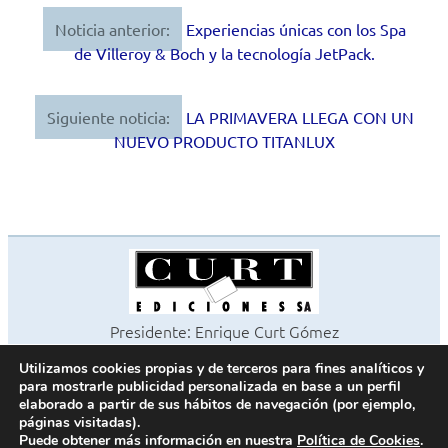
Noticia anterior:
Experiencias únicas con los Spa
Navegación
de Villeroy & Boch y la tecnología JetPack.
de
entradas
Siguiente noticia:
LA PRIMAVERA LLEGA CON UN
NUEVO PRODUCTO TITANLUX
Presidente: Enrique Curt Gómez
Editora: Laura Curt Iborra
Utilizamos cookies propias y de terceros para fines analíticos y
©2026 Revista Cocinas y Baños
para mostrarle publicidad personalizada en base a un perfil
Todos los derechos reservados
elaborado a partir de sus hábitos de navegación (por ejemplo,
páginas visitadas).
Paseo de Gracia, 63. 1º 2ª. 08008 Barcelona -
¦
933 180 101
Puede obtener más información en nuestra
Política de Cookies
.