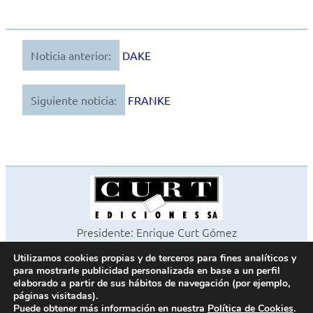
Noticia anterior:
DAKE
Navegación
de
Siguiente noticia:
FRANKE
entradas
Presidente: Enrique Curt Gómez
Editora: Laura Curt Iborra
Utilizamos cookies propias y de terceros para fines analíticos y
©2026 Revista Cocinas y Baños
para mostrarle publicidad personalizada en base a un perfil
Todos los derechos reservados
elaborado a partir de sus hábitos de navegación (por ejemplo,
páginas visitadas).
Paseo de Gracia, 63. 1º 2ª. 08008 Barcelona -
¦
933 180 101
Puede obtener más información en nuestra
Política de Cookies
.