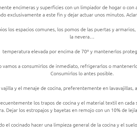
ente encimeras y superficies con un limpiador de hogar o con a
do exclusivamente a este fin y dejar actuar unos minutos. Aclar
s los espacios comunes, los pomos de las puertas y armarios, el 
la nevera…
a temperatura elevada por encima de 70º y mantenerlos proteg
no vamos a consumirlos de inmediato, refrigerarlos o mantenerlo
Consumirlos lo antes posible.
a vajilla y el menaje de cocina, preferentemente en lavavajillas
recuentemente los trapos de cocina y el material textil en cada
a. Dejar los estropajos y bayetas en remojo con un 10% de lejí
do el cocinado hacer una limpieza general de la cocina y el suel