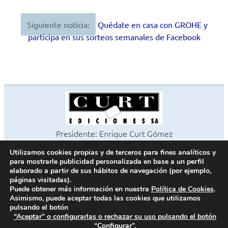
de
entradas
Siguiente noticia:
Quédate en casa con GROHE y
participa en sus sorteos semanales de Facebook
Presidente: Enrique Curt Gómez
Editora: Laura Curt Iborra
Utilizamos cookies propias y de terceros para fines analíticos y
©2026 Revista Cocinas y Baños
para mostrarle publicidad personalizada en base a un perfil
Todos los derechos reservados
elaborado a partir de sus hábitos de navegación (por ejemplo,
páginas visitadas).
Paseo de Gracia, 63. 1º 2ª. 08008 Barcelona -
¦
933 180 101
Puede obtener más información en nuestra
Política de Cookies
.
Fax 933 183 505
Asimismo, puede aceptar todas las cookies que utilizamos
pulsando el botón
“Aceptar” o configurarlas o rechazar su uso pulsando el botón
“Configurar”.