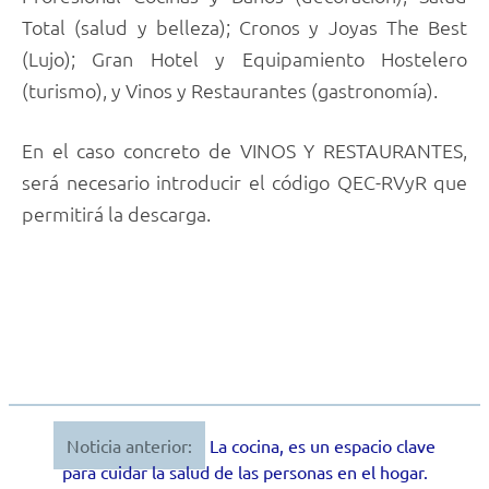
Total (salud y belleza); Cronos y Joyas The Best
(Lujo); Gran Hotel y Equipamiento Hostelero
(turismo), y Vinos y Restaurantes (gastronomía).
En el caso concreto de VINOS Y RESTAURANTES,
será necesario introducir el código QEC-RVyR que
permitirá la descarga.
Noticia anterior:
La cocina, es un espacio clave
Navegación
para cuidar la salud de las personas en el hogar.