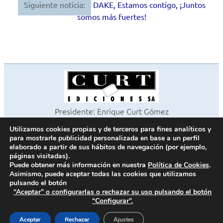
Siguiente noticia:
DAKE, Estamos contigo, ¡Juntos
somos más fuertes!
Presidente: Enrique Curt Gómez
Editora: Laura Curt Iborra
Utilizamos cookies propias y de terceros para fines analíticos y
©2026 Revista Cocinas y Baños
para mostrarle publicidad personalizada en base a un perfil
Todos los derechos reservados
elaborado a partir de sus hábitos de navegación (por ejemplo,
páginas visitadas).
Paseo de Gracia, 63. 1º 2ª. 08008 Barcelona -
¦
933 180 101
Puede obtener más información en nuestra
Política de Cookies
.
Fax 933 183 505
Asimismo, puede aceptar todas las cookies que utilizamos
pulsando el botón
“Aceptar” o configurarlas o rechazar su uso pulsando el botón
“Configurar”.
Política de cookies
Política de privacidad
Aceptar
Rechazar
Ajustes