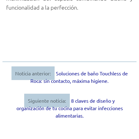
funcionalidad a la perfección.
Noticia anterior:
Soluciones de baño Touchless de
Navegación
Roca: sin contacto, máxima higiene.
de
entradas
Siguiente noticia:
8 claves de diseño y
organización de tu cocina para evitar infecciones
alimentarias.