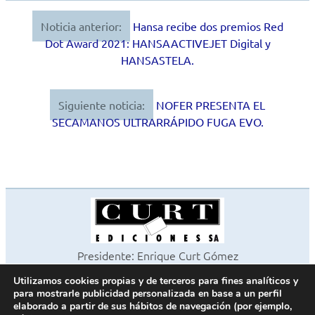
Noticia anterior:
Hansa recibe dos premios Red
Navegación
Dot Award 2021: HANSAACTIVEJET Digital y
de
HANSASTELA.
entradas
Siguiente noticia:
NOFER PRESENTA EL
SECAMANOS ULTRARRÁPIDO FUGA EVO.
Presidente: Enrique Curt Gómez
Editora: Laura Curt Iborra
Utilizamos cookies propias y de terceros para fines analíticos y
©2026 Revista Cocinas y Baños
para mostrarle publicidad personalizada en base a un perfil
Todos los derechos reservados
elaborado a partir de sus hábitos de navegación (por ejemplo,