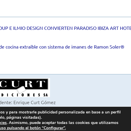
UP E ILMIO DESIGN CONVIERTEN PARADISO IBIZA ART HOTE
de cocina extraíble con sistema de imanes de Ramon Soler®
dente: Enrique Curt Gómez
itora: Laura Curt Iborra
cos y para mostrarle publicidad personalizada en base a un perfil
6 Revista Cocinas y Baños
lo, páginas visitadas).
s los derechos reservados
kies
. Asimismo, puede aceptar todas las cookies que utilizamos
uso pulsando el botón “Configurar”.
 08008 Barcelona -
¦ Fax 933 183 505
933 180 101