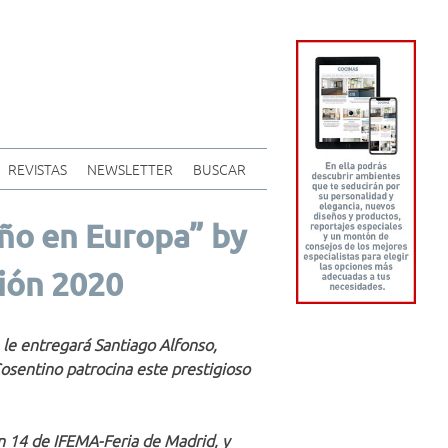
REVISTAS
NEWSLETTER
BUSCAR
Año en Europa” by
ión 2020
 le e
n
tregará
Santiago Alfonso,
sentino patrocina este prestigioso
ón 14
de IFEMA-Feria de Madrid, y