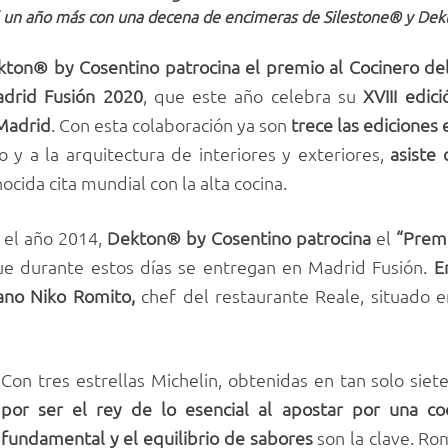
 un año más con una decena de encimeras de Sile
s
tone® y Dekt
kton® by Cosentino patrocina el premio al Cocinero d
adrid Fusión 2020
, que este año celebra su
XVIII edic
Madrid
. Con esta colaboración ya son
trece las ediciones
 y a la arquitectura de interiores y exteriores,
asiste
ocida cita mundial con la alta cocina.
 el año 2014,
Dekton® by Cosentino patrocina
el
“Premi
ue durante estos días se entregan en Madrid Fusión.
E
liano Niko Romito,
chef del restaurante Reale, situado e
Con tres estrellas Michelin, obtenidas en tan solo sie
por ser el rey de lo esencial al apostar por una c
fundamental y el equilibrio de sabores
son la clave. Ro