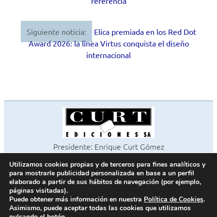
referencia
entradas
Siguiente noticia:
Elica premiada en los Red Dot
Award 2026: la línea Virtus conquista el diseño
internacional
Presidente: Enrique Curt Gómez
Editora: Laura Curt Iborra
Utilizamos cookies propias y de terceros para fines analíticos y
©2026 Revista Cocinas y Baños
para mostrarle publicidad personalizada en base a un perfil
Todos los derechos reservados
elaborado a partir de sus hábitos de navegación (por ejemplo,
páginas visitadas).
Paseo de Gracia, 63. 1º 2ª. 08008 Barcelona -
¦
933 180 101
Puede obtener más información en nuestra
Política de Cookies
.
Fax 933 183 505
Asimismo, puede aceptar todas las cookies que utilizamos
pulsando el botón