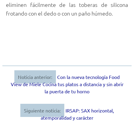
eliminen fácilmente de las toberas de silicona
frotando con el dedo o con un paño húmedo.
Noticia anterior:
Con la nueva tecnología Food
Navegación
View de Miele Cocina tus platos a distancia y sin abrir
de
la puerta de tu horno
entradas
Siguiente noticia:
IRSAP: SAX horizontal,
atemporalidad y carácter