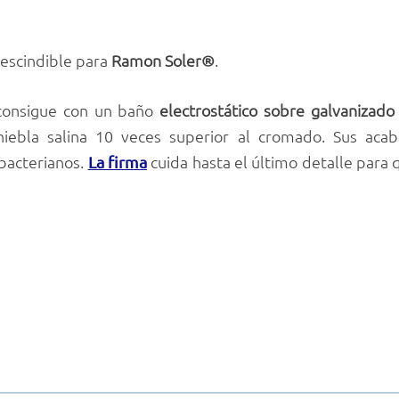
rescindible para
Ramon Soler®
.
consigue con un baño
electrostático sobre galvanizad
iebla salina 10 veces superior al cromado. Sus acab
ibacterianos.
cuida hasta el último detalle para 
La firma