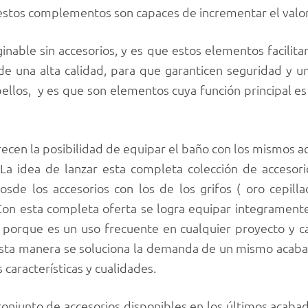
 estos complementos son capaces de incrementar el valor
nable sin accesorios, y es que estos elementos facilitan
 una alta calidad, para que garanticen seguridad y una
 bellos, y es que son elementos cuya función principal e
ecen la posibilidad de equipar el baño con los mismos ac
La idea de lanzar esta completa colección de acceso
sde los accesorios con los de los grifos ( oro cepil
on esta completa oferta se logra equipar integramente 
s porque es un uso frecuente en cualquier proyecto y 
esta manera se soluciona la demanda de un mismo acabad
características y cualidades.
onjunto de accesorios disponibles en los últimos acabad