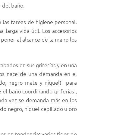
 del baño.
 las tareas de higiene personal.
 larga vida útil. Los accesorios
s poner al alcance de la mano los
abados en sus griferías y en una
rios nace de una demanda en el
lado, negro mate y níquel) para
el baño coordinando griferias ,
cada vez se demanda más en los
o negro, niquel cepillado u oro
os en tendencia: varios tipos de