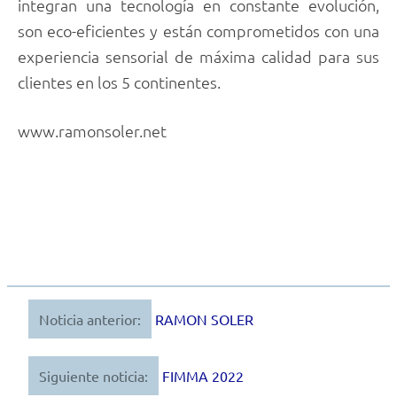
integran una tecnología en constante evolución,
son eco-eficientes y están comprometidos con una
experiencia sensorial de máxima calidad para sus
clientes en los 5 continentes.
www.ramonsoler.net
Noticia anterior:
RAMON SOLER
Navegación
de
Siguiente noticia:
FIMMA 2022
entradas