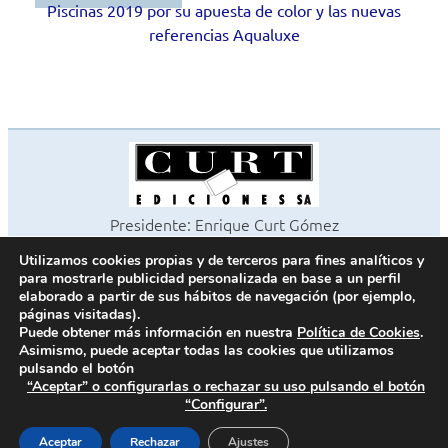
Piscinas 2019 por su apuesta de color y las nuevas
referencias Aqualuxe
Presidente: Enrique Curt Gómez
Editora: Laura Curt Iborra
Utilizamos cookies propias y de terceros para fines analíticos y
©2026 Revista Cocinas y Baños
para mostrarle publicidad personalizada en base a un perfil
Todos los derechos reservados
elaborado a partir de sus hábitos de navegación (por ejemplo,
páginas visitadas).
Paseo de Gracia, 63. 1º 2ª. 08008 Barcelona -
¦
933 180 101
Puede obtener más información en nuestra
Política de Cookies
.
Fax 933 183 505
Asimismo, puede aceptar todas las cookies que utilizamos
pulsando el botón
“Aceptar” o configurarlas o rechazar su uso pulsando el botón
“Configurar”.
Política de cookies
Política de privacidad
Aceptar
Rechazar
Ajustes