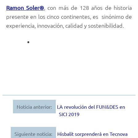
, con más de 128 años de historia
Ramon Soler®
presente en los cinco continentes, es sinónimo de
experiencia, innovación, calidad y sostenibilidad.
Noticia anterior:
LA revolución del FUN&DES en
Navegación
SICI 2019
de
entradas
Siguiente noticia:
Hisbalit sorprenderá en Tecnova