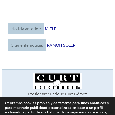
Noticia anterior:
MIELE
Navegación
de
Siguiente noticia:
RAMON SOLER
entradas
Presidente: Enrique Curt Gómez
Editora: Laura Curt Iborra
Utilizamos cookies propias y de terceros para fines analíticos y
©2026 Revista Cocinas y Baños
para mostrarle publicidad personalizada en base a un perfil
Todos los derechos reservados
elaborado a partir de sus hábitos de navegación (por ejemplo,