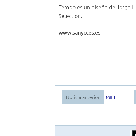
Tempo es un diseño de Jorge H
Selection.
www.sanycces.es
Noticia anterior:
MIELE
Navegación
de
entradas