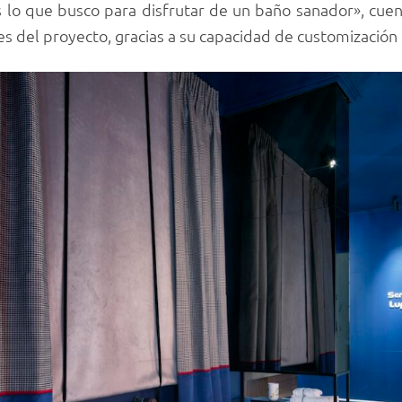
es lo que busco para disfrutar de un baño sanador», cue
es del proyecto, gracias a su capacidad de customización 