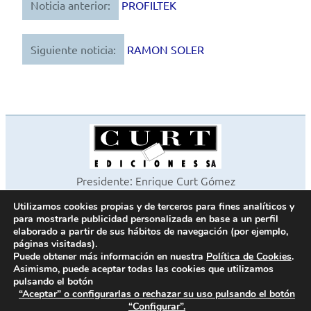
Noticia anterior:
PROFILTEK
Navegación
de
Siguiente noticia:
RAMON SOLER
entradas
Presidente: Enrique Curt Gómez
Editora: Laura Curt Iborra
Utilizamos cookies propias y de terceros para fines analíticos y
©2026 Revista Cocinas y Baños
para mostrarle publicidad personalizada en base a un perfil
Todos los derechos reservados
elaborado a partir de sus hábitos de navegación (por ejemplo,
páginas visitadas).
Paseo de Gracia, 63. 1º 2ª. 08008 Barcelona -
¦
933 180 101
Puede obtener más información en nuestra
Política de Cookies
.
Fax 933 183 505
Asimismo, puede aceptar todas las cookies que utilizamos
pulsando el botón
“Aceptar” o configurarlas o rechazar su uso pulsando el botón
“Configurar”.