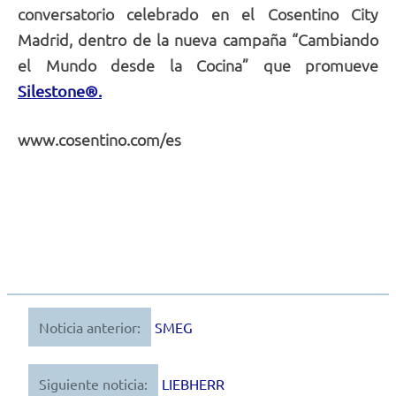
conversatorio celebrado en el Cosentino City
Madrid, dentro de la nueva campaña “Cambiando
el Mundo desde la Cocina” que promueve
Silestone®.
www.cosentino.com/es
Noticia anterior:
SMEG
Navegación
de
Siguiente noticia:
LIEBHERR
entradas