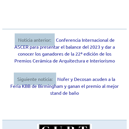
Noticia anterior:
Conferencia Internacional de
Navegación
ASCER para presentar el balance del 2023 y dar a
de
conocer los ganadores de la 22ª edición de los
Premios Cerámica de Arquitectura e Interiorismo
entradas
Siguiente noticia:
Nofer y Decosan acuden a la
Feria KBB de Birmingham y ganan el premio al mejor
stand de baño