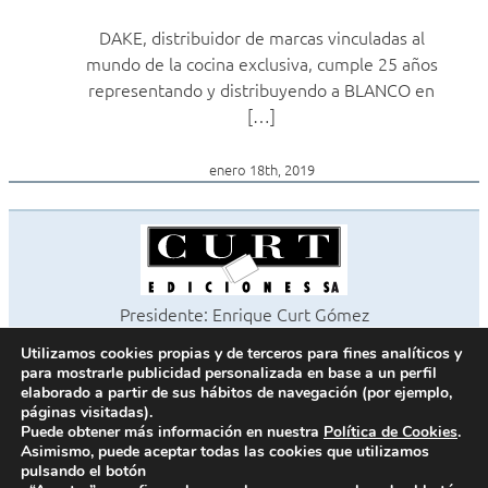
DAKE, distribuidor de marcas vinculadas al
mundo de la cocina exclusiva, cumple 25 años
representando y distribuyendo a BLANCO en
[…]
enero 18th, 2019
Presidente: Enrique Curt Gómez
Editora: Laura Curt Iborra
Utilizamos cookies propias y de terceros para fines analíticos y
©2026 Revista Cocinas y Baños
para mostrarle publicidad personalizada en base a un perfil
Todos los derechos reservados
elaborado a partir de sus hábitos de navegación (por ejemplo,
páginas visitadas).
Paseo de Gracia, 63. 1º 2ª. 08008 Barcelona -
¦
933 180 101
Puede obtener más información en nuestra
Política de Cookies
.
Fax 933 183 505
Asimismo, puede aceptar todas las cookies que utilizamos
pulsando el botón