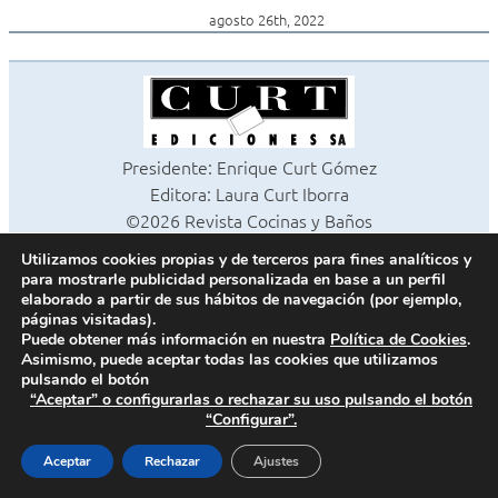
agosto 26th, 2022
Presidente: Enrique Curt Gómez
Editora: Laura Curt Iborra
©2026 Revista Cocinas y Baños
Todos los derechos reservados
Utilizamos cookies propias y de terceros para fines analíticos y
Paseo de Gracia, 63. 1º 2ª. 08008 Barcelona -
¦
933 180 101
para mostrarle publicidad personalizada en base a un perfil
Fax 933 183 505
elaborado a partir de sus hábitos de navegación (por ejemplo,
páginas visitadas).
Puede obtener más información en nuestra
Política de Cookies
.
Asimismo, puede aceptar todas las cookies que utilizamos
Política de cookies
pulsando el botón
“Aceptar” o configurarlas o rechazar su uso pulsando el botón
Política de privacidad
“Configurar”.
Contacto
Aceptar
Rechazar
Ajustes