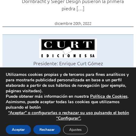
Dornbracht y Sieger Design pusieron la primera
piedra […]
diciembre 20th, 2022
Presidente: Enrique Curt Gómez
Editora: Laura Curt Iborra
Utilizamos cookies propias y de terceros para fines analíticos y
©2026 Revista Cocinas y Baños
para mostrarle publicidad personalizada en base a un perfil
Todos los derechos reservados
elaborado a partir de sus hábitos de navegación (por ejemplo,
páginas visitadas).
Paseo de Gracia, 63. 1º 2ª. 08008 Barcelona -
¦
933 180 101
Puede obtener más información en nuestra
Política de Cookies
.
Fax 933 183 505
Asimismo, puede aceptar todas las cookies que utilizamos
pulsando el botón
“Aceptar” o configurarlas o rechazar su uso pulsando el botón
“Configurar”.
Política de cookies
Política de privacidad
Aceptar
Rechazar
Ajustes
Contacto