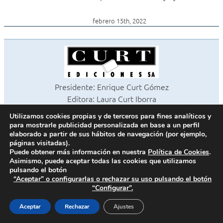
febrero 15th, 2022
Presidente: Enrique Curt Gómez
Editora: Laura Curt Iborra
©2026 Revista Cocinas y Baños
Utilizamos cookies propias y de terceros para fines analíticos y
Todos los derechos reservados
para mostrarle publicidad personalizada en base a un perfil
Paseo de Gracia, 63. 1º 2ª. 08008 Barcelona -
¦
933 180 101
elaborado a partir de sus hábitos de navegación (por ejemplo,
páginas visitadas).
Fax 933 183 505
Puede obtener más información en nuestra
Política de Cookies
.
Asimismo, puede aceptar todas las cookies que utilizamos
pulsando el botón
“Aceptar” o configurarlas o rechazar su uso pulsando el botón
Política de cookies
“Configurar”.
Política de privacidad
Contacto
Aceptar
Rechazar
Ajustes