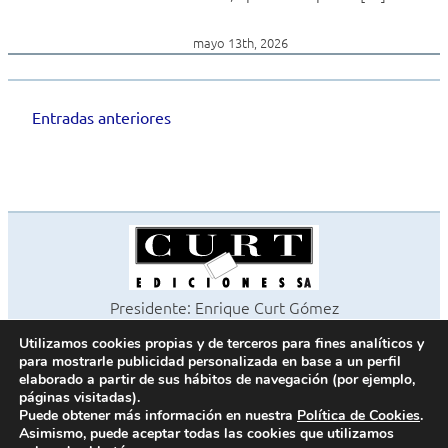
mayo 13th, 2026
Entradas anteriores
Navegación
de
entradas
Presidente: Enrique Curt Gómez
Editora: Laura Curt Iborra
Utilizamos cookies propias y de terceros para fines analíticos y
©2026 Revista Cocinas y Baños
para mostrarle publicidad personalizada en base a un perfil
Todos los derechos reservados
elaborado a partir de sus hábitos de navegación (por ejemplo,
páginas visitadas).
Paseo de Gracia, 63. 1º 2ª. 08008 Barcelona -
¦
933 180 101
Puede obtener más información en nuestra
Política de Cookies
.
Fax 933 183 505
Asimismo, puede aceptar todas las cookies que utilizamos