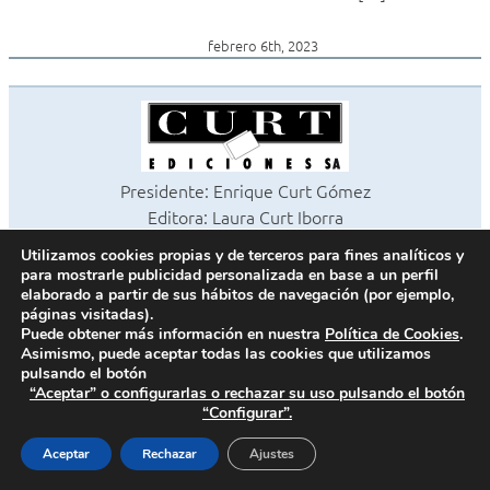
febrero 6th, 2023
Presidente: Enrique Curt Gómez
Editora: Laura Curt Iborra
©2026 Revista Cocinas y Baños
Utilizamos cookies propias y de terceros para fines analíticos y
Todos los derechos reservados
para mostrarle publicidad personalizada en base a un perfil
Paseo de Gracia, 63. 1º 2ª. 08008 Barcelona -
¦
933 180 101
elaborado a partir de sus hábitos de navegación (por ejemplo,
páginas visitadas).
Fax 933 183 505
Puede obtener más información en nuestra
Política de Cookies
.
Asimismo, puede aceptar todas las cookies que utilizamos
pulsando el botón
“Aceptar” o configurarlas o rechazar su uso pulsando el botón
Política de cookies
“Configurar”.
Política de privacidad
Contacto
Aceptar
Rechazar
Ajustes