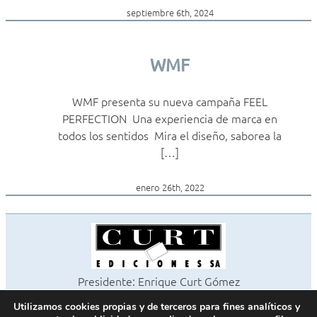
septiembre 6th, 2024
WMF
WMF presenta su nueva campaña FEEL
PERFECTION Una experiencia de marca en
todos los sentidos Mira el diseño, saborea la
[…]
enero 26th, 2022
Presidente: Enrique Curt Gómez
Editora: Laura Curt Iborra
Utilizamos cookies propias y de terceros para fines analíticos y
©2026 Revista Cocinas y Baños