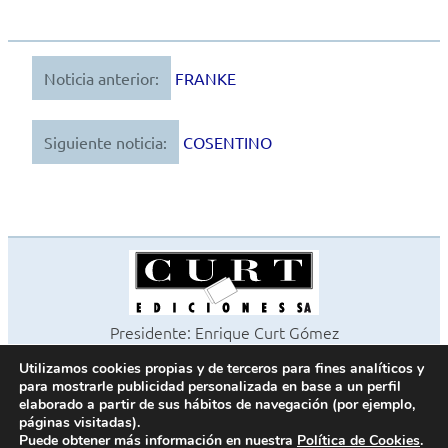
Noticia anterior:
FRANKE
Navegación
de
Siguiente noticia:
COSENTINO
entradas
Presidente: Enrique Curt Gómez
Editora: Laura Curt Iborra
Utilizamos cookies propias y de terceros para fines analíticos y
©2026 Revista Cocinas y Baños
para mostrarle publicidad personalizada en base a un perfil
Todos los derechos reservados
elaborado a partir de sus hábitos de navegación (por ejemplo,
páginas visitadas).
Paseo de Gracia, 63. 1º 2ª. 08008 Barcelona -
¦
933 180 101
Puede obtener más información en nuestra
Política de Cookies
.