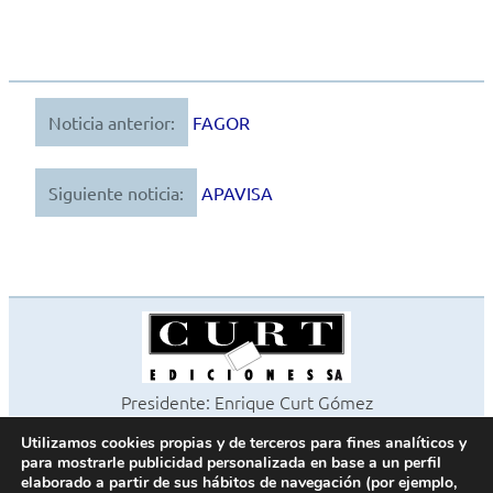
Noticia anterior:
FAGOR
Navegación
de
Siguiente noticia:
APAVISA
entradas
Presidente: Enrique Curt Gómez
Editora: Laura Curt Iborra
Utilizamos cookies propias y de terceros para fines analíticos y
©2026 Revista Cocinas y Baños
para mostrarle publicidad personalizada en base a un perfil
Todos los derechos reservados
elaborado a partir de sus hábitos de navegación (por ejemplo,