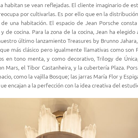
a habitan se vean reflejadas. El cliente imaginario de es
eocupa por cultivarlas. Es por ello que en la distribución
e de una habitación. El espacio de Jean Porsche const
a y de cocina. Para la zona de la cocina, Jean ha elegido
uestro último lanzamiento Treasures by Brunno Jahara, l
oque más clásico pero igualmente llamativas como son P
Bicos en tono menta, y como decorativo, Trilogy de Únic
 on Mars, el Tibor Castanheira, y la cubertería Plaza. Po
cio, como la vajilla Bosque; las jarras María Flor y Espig
ue encajan a la perfección con la idea creativa del estudi