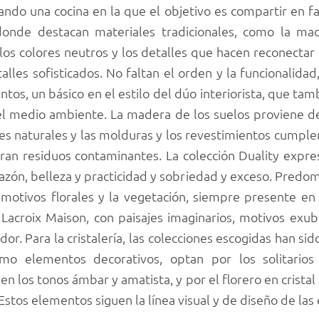
ndo una cocina en la que el objetivo es compartir en fam
donde destacan materiales tradicionales, como la mad
 los colores neutros y los detalles que hacen reconectar 
alles sofisticados. No faltan el orden y la funcionalidad,
ntos, un básico en el estilo del dúo interiorista, que ta
el medio ambiente. La madera de los suelos proviene de
les naturales y las molduras y los revestimientos cumple
ran residuos contaminantes. La colección Duality expre
n, belleza y practicidad y sobriedad y exceso. Predomina
s motivos florales y la vegetación, siempre presente e
 Lacroix Maison, con paisajes imaginarios, motivos exu
or. Para la cristalería, las colecciones escogidas han sid
o elementos decorativos, optan por los solitarios 
en los tonos ámbar y amatista, y por el florero en crista
stos elementos siguen la línea visual y de diseño de las