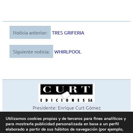
Noticia anterior:
TRES GRIFERIA
Navegación
de
Siguiente noticia:
WHIRLPOOL
entradas
Presidente: Enrique Curt Gómez
Editora: Laura Curt Iborra
Utilizamos cookies propias y de terceros para fines analíticos y
©2026 Revista Cocinas y Baños
para mostrarle publicidad personalizada en base a un perfil
Todos los derechos reservados
elaborado a partir de sus hábitos de navegación (por ejemplo,