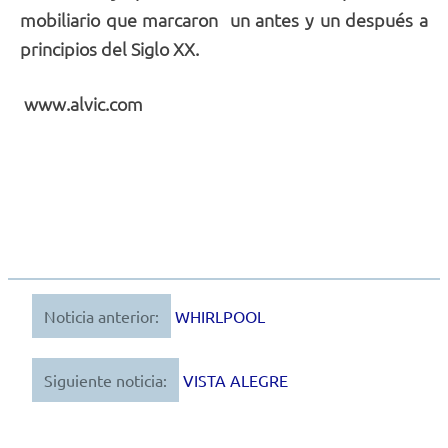
mobiliario que marcaron un antes y un después a
principios del Siglo XX.
www.alvic.com
Noticia anterior:
WHIRLPOOL
Navegación
de
Siguiente noticia:
VISTA ALEGRE
entradas