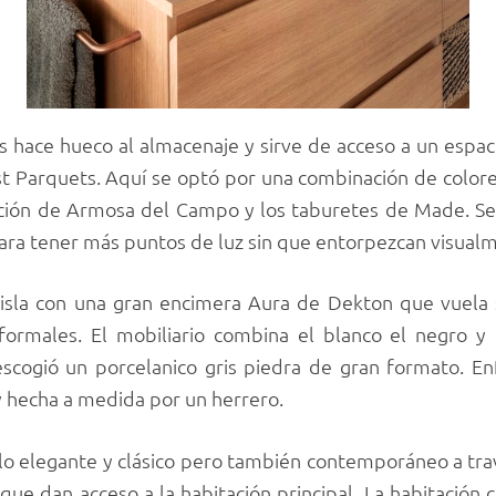
es hace hueco al almacenaje y sirve de acceso a un espaci
st Parquets. Aquí se optó por una combinación de colo
nación de Armosa del Campo y los taburetes de Made. Se
ara tener más puntos de luz sin que entorpezcan visual
isla con una gran encimera Aura de Dekton que vuela 
formales. El mobiliario combina el blanco el negro y
escogió un porcelanico gris piedra de gran formato. En
y hecha a medida por un herrero.
lo elegante y clásico pero también contemporáneo a tra
l que dan acceso a la habitación principal. La habitación