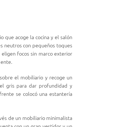
o que acoge la cocina y el salón
res neutros con pequeños toques
 eligen focos sin marco exterior
mente.
sobre el mobiliario y recoge un
 el gris para dar profundidad y
frente se colocó una estantería
vés de un mobiliario minimalista
 cuenta con un gran vestidor y un