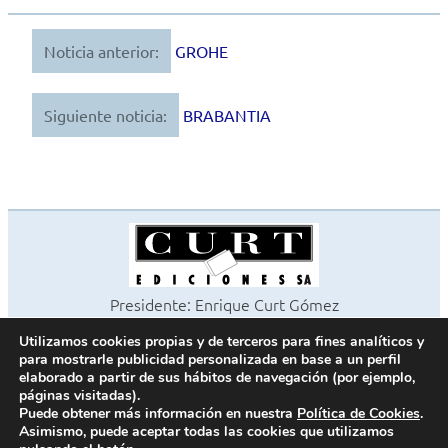
Noticia anterior:
GROHE
Navegación
de
Siguiente noticia:
BRABANTIA
entradas
Presidente: Enrique Curt Gómez
Editora: Laura Curt Iborra
Utilizamos cookies propias y de terceros para fines analíticos y
©2026 Revista Cocinas y Baños
para mostrarle publicidad personalizada en base a un perfil
Todos los derechos reservados
elaborado a partir de sus hábitos de navegación (por ejemplo,
páginas visitadas).
Paseo de Gracia, 63. 1º 2ª. 08008 Barcelona -
¦
933 180 101
Puede obtener más información en nuestra
Política de Cookies
.
Fax 933 183 505
Asimismo, puede aceptar todas las cookies que utilizamos