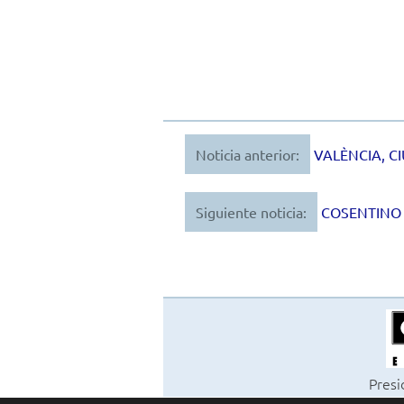
Noticia anterior:
VALÈNCIA, C
Navegación
de
Siguiente noticia:
COSENTINO
entradas
Presi