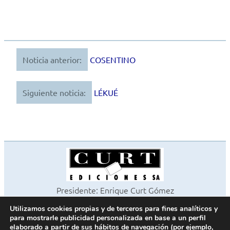
Noticia anterior:
COSENTINO
Navegación
de
Siguiente noticia:
LÉKUÉ
entradas
Presidente: Enrique Curt Gómez
Editora: Laura Curt Iborra
Utilizamos cookies propias y de terceros para fines analíticos y
©2026 Revista Cocinas y Baños
para mostrarle publicidad personalizada en base a un perfil
Todos los derechos reservados
elaborado a partir de sus hábitos de navegación (por ejemplo,