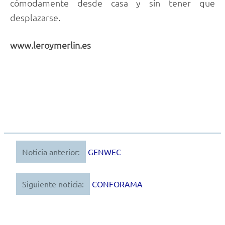
cómodamente desde casa y sin tener que
desplazarse.
www.leroymerlin.es
Noticia anterior:
GENWEC
Navegación
de
Siguiente noticia:
CONFORAMA
entradas