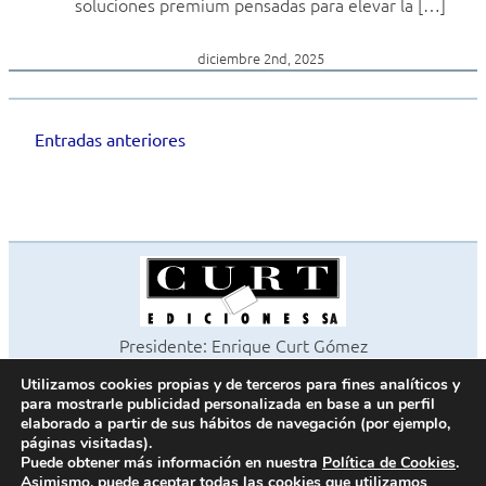
soluciones premium pensadas para elevar la […]
diciembre 2nd, 2025
Entradas anteriores
Navegación
de
entradas
Presidente: Enrique Curt Gómez
Editora: Laura Curt Iborra
Utilizamos cookies propias y de terceros para fines analíticos y
©2026 Revista Cocinas y Baños
para mostrarle publicidad personalizada en base a un perfil
Todos los derechos reservados
elaborado a partir de sus hábitos de navegación (por ejemplo,
páginas visitadas).
Paseo de Gracia, 63. 1º 2ª. 08008 Barcelona -
¦
933 180 101
Puede obtener más información en nuestra
Política de Cookies
.
Fax 933 183 505
Asimismo, puede aceptar todas las cookies que utilizamos