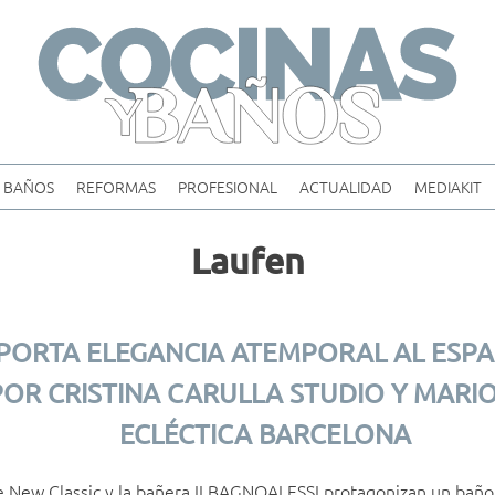
Skip
to
content
BAÑOS
REFORMAS
PROFESIONAL
ACTUALIDAD
MEDIAKIT
Laufen
PORTA ELEGANCIA ATEMPORAL AL ESPA
OR CRISTINA CARULLA STUDIO Y MARI
ECLÉCTICA BARCELONA
e New Classic y la bañera ILBAGNOALESSI protagonizan un baño s