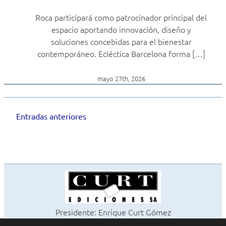
Roca participará como patrocinador principal del
espacio aportando innovación, diseño y
soluciones concebidas para el bienestar
contemporáneo. Ecléctica Barcelona forma […]
mayo 27th, 2026
Entradas anteriores
Navegación
de
entradas
Presidente: Enrique Curt Gómez
Editora: Laura Curt Iborra