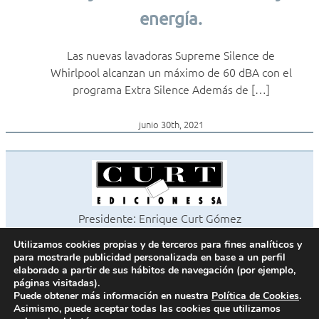
energía.
Las nuevas lavadoras Supreme Silence de
Whirlpool alcanzan un máximo de 60 dBA con el
programa Extra Silence Además de […]
junio 30th, 2021
Presidente: Enrique Curt Gómez
Editora: Laura Curt Iborra
Utilizamos cookies propias y de terceros para fines analíticos y
©2026 Revista Cocinas y Baños
para mostrarle publicidad personalizada en base a un perfil
Todos los derechos reservados
elaborado a partir de sus hábitos de navegación (por ejemplo,
páginas visitadas).
Paseo de Gracia, 63. 1º 2ª. 08008 Barcelona -
¦
933 180 101
Puede obtener más información en nuestra
Política de Cookies
.
Fax 933 183 505
Asimismo, puede aceptar todas las cookies que utilizamos