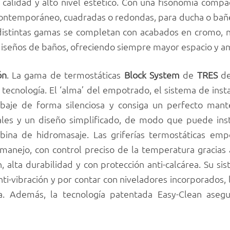
alidad y alto nivel estético. Con una fisonomía compac
contemporáneo, cuadradas o redondas, para ducha o bañe
 distintas gamas se completan con acabados en cromo, 
iseños de baños, ofreciendo siempre mayor espacio y am
ón
. La gama de termostáticas
Block System
de
TRES
de
 tecnología. El ‘alma’ del empotrado, el sistema de inst
abaje de forma silenciosa y consiga un perfecto man
iales y un diseño simplificado, de modo que puede ins
bina de hidromasaje. Las griferías termostáticas em
 manejo, con control preciso de la temperatura gracias 
ón, alta durabilidad y con protección anti-calcárea. Su s
i-vibración y por contar con niveladores incorporados, 
a. Además, la tecnología patentada Easy-Clean aseg