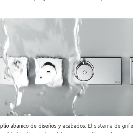
lio abanico de diseños y acabados
. El sistema de gri