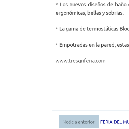
*
Los nuevos diseños de baño c
ergonómicas, bellas y sobrias.
*
La gama de termostáticas Bloc
*
Empotradas en la pared, estas 
www.tresgriferia.com
Noticia anterior:
FERIA DEL M
Navegación