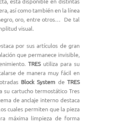
ta, está disponible en distintas
ra, así como también en la línea
negro, oro, entre otros… De tal
plitud visual.
staca por sus artículos de gran
alación que permanece invisible,
tenimiento.
TRES
utiliza para su
talarse de manera muy fácil en
potradas
Block System
de
TRES
a su cartucho termostático Tres
istema de anclaje interno destaca
los cuales permiten que la pieza
ura máxima limpieza de forma