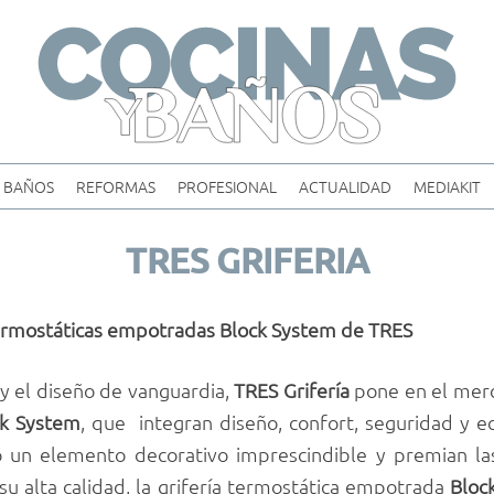
Skip
to
content
BAÑOS
REFORMAS
PROFESIONAL
ACTUALIDAD
MEDIAKIT
TRES GRIFERIA
 termostáticas empotradas Block System de TRES
 y el diseño de vanguardia,
TRES Grifería
pone en el merc
ck System
, que integran diseño, confort, seguridad y 
o un elemento decorativo imprescindible y premian la
y su alta calidad, la grifería termostática empotrada
Bloc