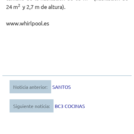
2
24 m
y 2,7 m de altura).
www.whirlpool.es
Noticia anterior:
SANTOS
Navegación
de
Siguiente noticia:
BC3 COCINAS
entradas