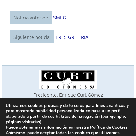
Noticia anterior:
SMEG
Navegación
de
Siguiente noticia:
TRES GRIFERIA
entradas
Presidente: Enrique Curt Gómez
Editora: Laura Curt Iborra
Utilizamos cookies propias y de terceros para fines analíticos y
©2026 Revista Cocinas y Baños
para mostrarle publicidad personalizada en base a un perfil
Todos los derechos reservados
elaborado a partir de sus hábitos de navegación (por ejemplo,
páginas visitadas).
Paseo de Gracia, 63. 1º 2ª. 08008 Barcelona -
¦
933 180 101
Puede obtener más información en nuestra
Política de Cookies
.
Fax 933 183 505
Asimismo, puede aceptar todas las cookies que utilizamos