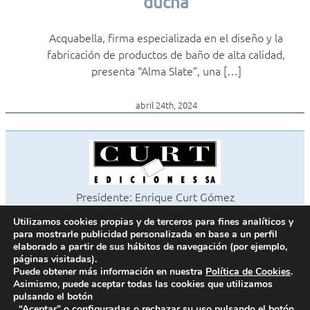
ducha
Acquabella, firma especializada en el diseño y la
fabricación de productos de baño de alta calidad,
presenta “Alma Slate”, una […]
abril 24th, 2024
Presidente: Enrique Curt Gómez
Editora: Laura Curt Iborra
Utilizamos cookies propias y de terceros para fines analíticos y
©2026 Revista Cocinas y Baños
para mostrarle publicidad personalizada en base a un perfil
Todos los derechos reservados
elaborado a partir de sus hábitos de navegación (por ejemplo,
páginas visitadas).
Paseo de Gracia, 63. 1º 2ª. 08008 Barcelona -
¦
933 180 101
Puede obtener más información en nuestra
Política de Cookies
.
Fax 933 183 505
Asimismo, puede aceptar todas las cookies que utilizamos
pulsando el botón
“Aceptar” o configurarlas o rechazar su uso pulsando el botón