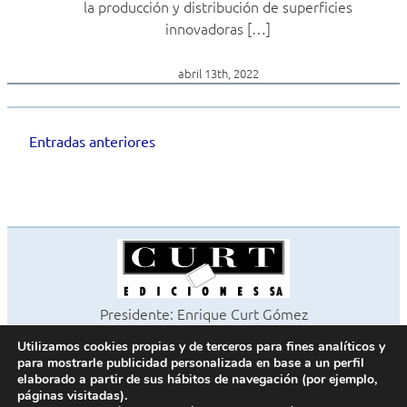
la producción y distribución de superficies
innovadoras […]
abril 13th, 2022
Entradas anteriores
Navegación
de
entradas
Presidente: Enrique Curt Gómez
Editora: Laura Curt Iborra
Utilizamos cookies propias y de terceros para fines analíticos y
©2026 Revista Cocinas y Baños
para mostrarle publicidad personalizada en base a un perfil
Todos los derechos reservados
elaborado a partir de sus hábitos de navegación (por ejemplo,
páginas visitadas).
Paseo de Gracia, 63. 1º 2ª. 08008 Barcelona -
¦
933 180 101